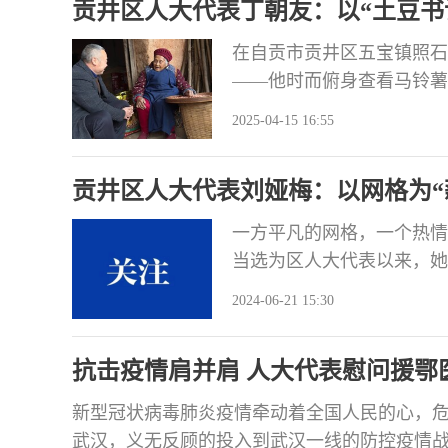
贡井区人大代表丁朝友：以“土豆书
在自贡市贡井区五宝镇照石
——他时而俯身查看马铃薯
设，用20余年的坚守与实
2025-04-15 16:55
动篇章。他，就是四川省农
书记”丁朝友。 初心如磐：从
贡井区人大代表刘娅梅：以网格为“薪
一方平凡的网格，一个热情
当选为区人大代表以来，她
依托，探索代表履职提质增
2024-06-21 15:30
众的“急难愁盼”问题。她
梅。 既是网格员 也是人
抗击疫情肩并肩 人大代表慰问援鄂
话，
新型冠状病毒肺炎疫情牵动着全国人民的心，
武汉，义无反顾的投入到武汉一线的防控疫情战