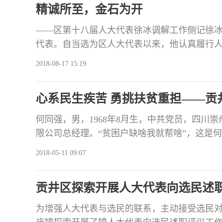
精诚所至，金石为开
20
——区第十八届人大代表徐冰调解工作侧记徐
代表。自当选为区人大代表以来，他认真履行
在心上，以实际行动践行着“人大代表为人民”
2018-08-17 15:19
周边功能配置，整治城乡环境秩序，提升城市
艾叶镇石辊村一组的广场路临时商业建筑实施
心系民生疾苦 勇挑扶贫重担——贡
展各项沟通协调工
何同强，男，1968年8月生，中共党员，四川
限公司总经理。“贫困户缺啥我就帮啥”，这是
余年如一日，何同强本着一颗无私奉献的爱心
2018-05-11 09:07
家应尽的社会义务，先后出资为贫困户硬化道
入户走访困难群众，看望建设镇敬老院五保老
贡井区探索开展人大代表向选民述
苦奋斗&n
为增强人大代表与选民的联系，主动接受选民对