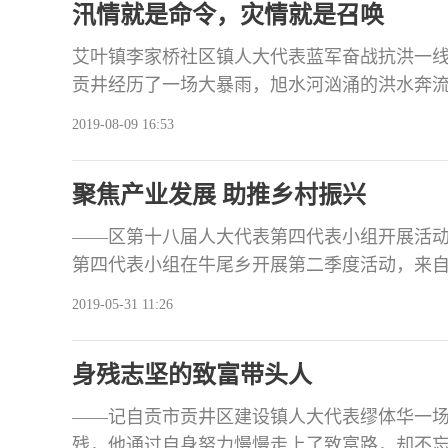
汛情就是命令，灾情就是召唤
可能存在的危险，向
艾叶镇李家桥社区镇人大代表蓝军奋战抗洪一线
贡井经历了一场大暴雨，旭水河汹涌的洪水奔流
刚蒙蒙亮，暴雨还在持续的下着，李家桥社区
2019-08-09 16:53
现在社区沿河老街、老破旧房屋等重点区域巡
社区镇人大代表担任组长的三个防灾减灾工作
聚焦产业发展 助推乡村振兴
到
——区第十八届人大代表第四代表小组开展活动
第四代表小组在牛尾乡开展第二季度活动，来自
加。视察新桥村彩色水稻种植项目现场 座谈会
2019-05-31 11:26
种植项目，牛尾乡政府负责人介绍了彩色水稻
上，代表们认真学习了《中共中央国务院关于
身残志坚的致富带头人
系的
——记自贡市贡井区建设镇人大代表缪体华一
残，他通过自身努力慢慢走上了致富路，却不