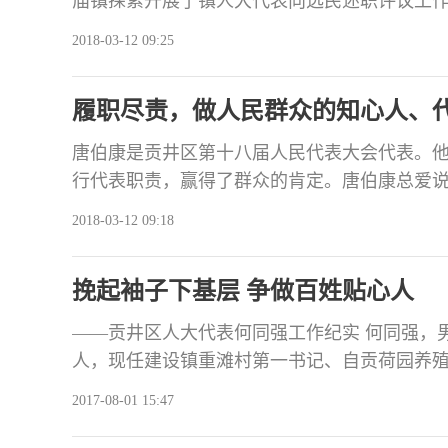
庙镇探索开展了镇人大代表向选民述职评议工
议对象为所有镇人大代表，镇人大代表来自于
2018-03-12 09:25
出述职方式的灵活性。采取书面述职和口头述
覆盖。三是突出述职内容的全面性。涉及会议
履职尽责，做人民群众的知心人、
和选民、提高自身
唐伯康是贡井区第十八届人民代表大会代表。
行代表职责，赢得了群众的肯定。唐伯康总爱
以特别同情百姓，凡是力所能及能让他们过好
2018-03-12 09:18
常深入群众家中，在走访慰问困难群众余登付
副业的建议，并帮余登付联系生猪、联系提供
挽起袖子下基层 争做百姓贴心人
见到其生产生活特别困
——贡井区人大代表何同强工作纪实 何同强，男
人，现任建设镇重滩村第一书记、自贡荷园养
强本着一颗无私奉献的爱心和乐于助人的热心
2017-08-01 15:47
务，先后出资为贫困户硬化道路、修建蓄水池
众，看望建设镇敬老院五保老人，多年来深受建