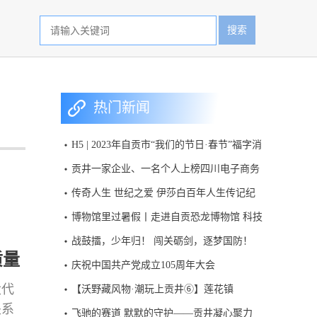
搜索
热门新闻
H5 | 2023年自贡市“我们的节日·春节”福字消
消乐活动
贡井一家企业、一名个人上榜四川电子商务
百强名单
传奇人生 世纪之爱 伊莎白百年人生传记纪
录片首次呈现
博物馆里过暑假丨走进自贡恐龙博物馆 科技
赋能绽放侏罗纪魅力
战鼓擂，少年归！ 闯关砺剑，逐梦国防！
质量
2026“大兵小将筑国防”四川省青少年国防教
庆祝中国共产党成立105周年大会
育活动，今日开启报名。
大代
【沃野藏风物·潮玩上贡井⑥】莲花镇
关系
飞驰的赛道 默默的守护——贡井凝心聚力