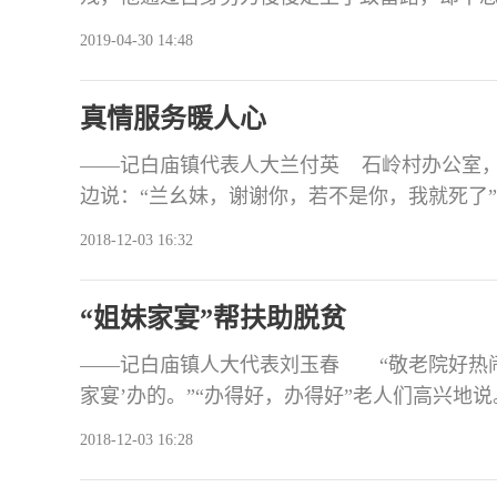
志，带领他们走上脱贫之路，他就是自贡市贡井
2019-04-30 14:48
实际行动诠释人生价值1986年的一场车祸，
病床上的他万念俱灰，出院后，他逐渐冷静下来
真情服务暖人心
——记白庙镇代表人大兰付英 石岭村办公室
边说：“兰幺妹，谢谢你，若不是你，我就死了
叫刘淑容（石岭村17组村民，贫困户），7月1
2018-12-03 16:32
岭村兰付英知晓后，及时通知并协助镇卫生院
离危险，故老人非常感谢。 &nbs
“姐妹家宴”帮扶助脱贫
——记白庙镇人大代表刘玉春 “敬老院好热闹
家宴’办的。”“办得好，办得好”老人们高兴地
起牵头人刘玉春，夸他带得好。 刘玉春，刘
2018-12-03 16:28
表。作为人大代表，他时刻关注群众疾苦，通
多等特点，拓宽致富思路，牵头办起“姐妹家宴”