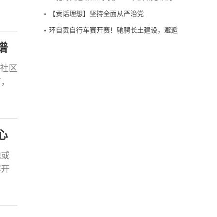
近平
护航2026中国公路自行车职业联赛(自贡
【贡话理想】坚持全面从严治党
，紧
站）
环自贡自行车赛开赛！驰骋长土建设，邂逅
表与
贡井山水烟火~
谱
坡社区
灯，
行动践
后的
志伦
心
他或
解开
终以
延伸至
绪异