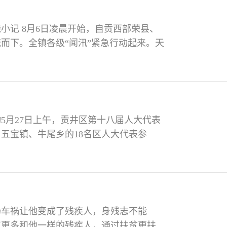
小记 8月6日凌晨开始，自贡西部荣县、
而下。全镇各级“闻汛”紧急行动起来。天
书记兼主任、镇人大代表蓝军第一时间出
查灾情。看完重点区域后，蓝军成立了由
小组。军人出身性情直率的蓝军急切地说
5月27日上午，贡井区第十八届人大代表
五宝镇、牛尾乡的18名区人大代表参
现场代表们视察了牛尾乡新桥村彩色水稻
种植规模、经济效益等基本情况。座谈会
建立健全城乡融合发展体制机制和政策体
场车祸让他变成了残疾人，身残志不能
忘更多和他一样的残疾人，通过扶贫更扶