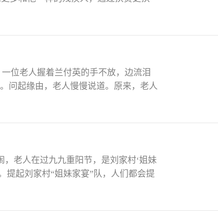
区建设镇人大代表缪体华。身残志坚 用
导致缪体华左腿截肢、右腿骨折，躺在医院
，开始谋划将来的路如何走。1
，一位老人握着兰付英的手不放，边流泪
”。问起缘由，老人慢慢说道。原来，老人
8日上午在承包干活时不慎昏倒在地里。石
医生迅速救治刘淑容，使其很快苏醒并脱
，老人在过九九重阳节，是刘家村‘姐妹
说。提起刘家村“姐妹家宴”队，人们都会提
家村七组组长，白庙镇第三届人大代
过走访调查，针对在家妇女多，悠闲时间
团队，吸收刘家1组、7组六姐妹加入，于