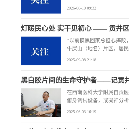
到全过程人民民主实践的深
2026-06-10 09:32
总书记关于坚持和完善人民
扣深化拓展“两个联系”工
灯暖民心处 实干见初心 —— 贡井
“12345”热线
“以前摸黑回家总担心摔跤
牛屎山（地名）片区，居民
是区人大代表程志伦用两周
2025-09-08 21:18
使命的生动注脚。 脚步丈
大树被风吹倒了，把房顶压
黑白胶片间的生命守护者——记贡
立刻掉
在西南医科大学附属自贡医
俯身调试设备，或凝神分析
生命密码的放射科医生，也
2025-06-03 16:19
“侦察兵”的敏锐，在方寸
乡村。 影像“侦察兵”：用