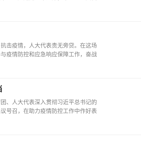
发起“致敬英雄，爱心行动”慰问援鄂抗疫
畜禽养殖专业合作社理事长杨洪走访慰问了
。抗击疫情，人大代表责无旁贷。在这场
参与疫情防控和应急响应保障工作，奋战
了积极贡献。 市人大代表、贡井区疾控
，为了让大家尽快了解疫情防控工作要求，
冠状病毒感染的肺炎防控流程图。
当
席团、人大代表深入贯彻习近平总书记的
倡议号召，在助力疫情防控工作中作好表
作贡献各自的智慧和力量。挺身在前，争
人大代表积极响应镇党委的号召，在镇人
户走访摸排返乡人员信息。他们毫不畏惧