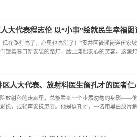
度与广度。近年来，贡井区人大常委会深入学习贯彻习
代表大会制度的重要思想，落实各级人大工作会议精神
作要求，立足区域发展实际，打造特色履职阵地建设、代
区人大代表程志伦 以“小事”绘就民生幸福图
，现在路灯亮了，心里也亮堂了！”贡井区筱溪街道伍家
们望着巷口新安装的路灯，脸上漾起安心的笑容。这盏
时间点亮的“民心灯”，更是人大代表以初心映民心、用
量民情：把办公桌搬到群众家门口 “程代表，廖丽红家屋
了！”去年国庆假期，一条紧急消息让正在探亲途中的程
井区人大代表、放射科医生詹孔才的医者仁
院放射科的走廊里，总能看到一个步履匆匆的身影——
影像，或轻声安抚患者。他是詹孔才，一名用黑白胶片
是贡井区第十八届、十九届人大代表。从医26载，他始
影像间守护百姓健康，更以人大代表的担当，将医者大爱
技术照亮生命的迷雾 2024年初，11岁的小黄同学因长期情