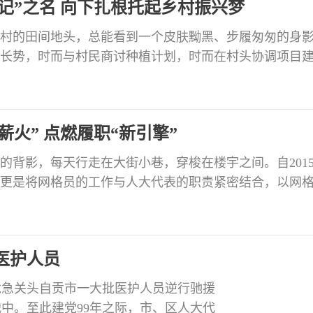
记”之名 向下扎根托起乡村振兴梦
村的田间地头，总能看到一个皮肤黝黑、步履匆匆的身
长势，时而与村民商讨种植计划，时而在村头协调项目
干，将一颗颗“土疙瘩”变为致富“金豆子”，书写了乡村振
村致富带头人、贡井区第十九届人大代表、村民口中的“
“泥腿子”到“领路人” 2007年，丁朝友从重庆经商回到家
火” 点燃履职“新引擎”
的背影，每天行走在大街小巷，穿梭在楼宇之间。自201
更是将网格员的工作与人大代表的职责紧密结合，以网
效新路径，让群众的想法诉求得到及时回应，助力解决
，就是贡井区第十八届人大代表、筱溪街向阳社区网格员
大代表 “严婆婆慈祥，高大，是一位老党员。如果现在还
医护人员
危急关头自贡市一大批医护人员逆行驰援
中。至此建党99年之际，市、区人大代