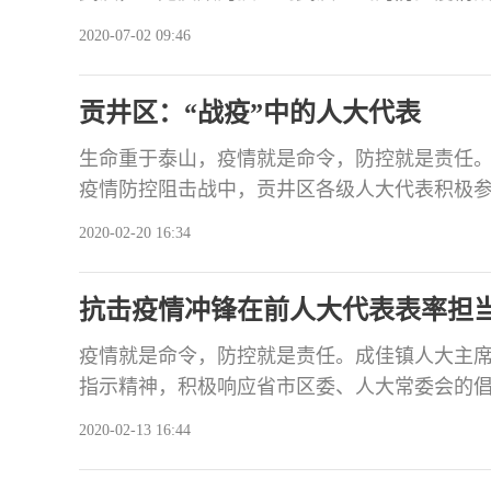
表、自贡市天成畜禽养殖专业合作社理事长杨洪
2020-07-02 09:46
一线医护人员。 6月30日上午，自贡市天成
自贡市援鄂一线的99名医护人员，为每个医
贡井区：“战疫”中的人大代表
生命重于泰山，疫情就是命令，防控就是责任
疫情防控阻击战中，贡井区各级人大代表积极
在抗击疫情的第一线，为做好疫情防控工作作出
2020-02-20 16:34
中心主任吴敏从1月18日起一直奋战在第一线
及时有效处置应急工作，加班制作贡井区新型
抗击疫情冲锋在前人大代表表率担
疫情就是命令，防控就是责任。成佳镇人大主
指示精神，积极响应省市区委、人大常委会的
率，冲锋到防疫攻坚最前线，为成佳镇防疫工
2020-02-13 16:44
当抗疫排头兵。从大年三十起，成佳镇82名镇
大主席团的带领下，深入第一线进行地毯式入