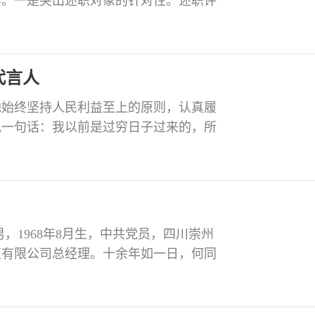
作。一是突出述职对象的针对性。述职评
基层，与人民群众联系最为紧密。二是突
职相结合的方式，一届内做到口头述职全
及闭会期间人大代表履行职责、联系选区
代言人
他始终坚持人民利益至上的原则，认真履
说一句话：我以前是过穷日子过来的，所
日子的事情，我一定竭尽所能去做。他经
时，详细了解其家庭收入情况，提出搞点
养殖技术；在走访慰问残疾人曹荣东时，
，1968年8月生，中共党员，四川崇州
殖有限公司总经理。十余年如一日，何同
积极履行一个民营企业家应尽的社会义
、改造危房旧房，定期入户走访困难群
设镇干部群众好评。今年4月底，就任重