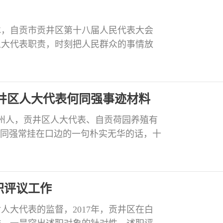
冰，自贡市贡井区第十八届人民代表大会
人大代表职责，时刻把人民群众的事情放
的庄严承诺。为优化贡井老城区公共体育场
形象，贡井区政府委托艾叶镇人民政府对
拆除。艾叶镇成立了矛盾纠纷协调组，开
井区人大代表何同强事迹材料
崇州人，贡井区人大代表、自贡荷园养殖有
何同强常挂在口边的一句朴实无华的话，十
和乐于助人的热心积极履行一个民营企业
路、修建蓄水池、改造危房旧房，并定期
人，多年来深受建设镇干部群众好评。艰
职评议工作
人大代表的监督，2017年，贡井区在白