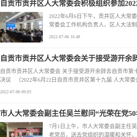
自贡市贡井区人大常委会积极组织参加20
2022年6月6日下午，贡井区人大
常委会工作机构负责人、区人大法制
立法培训班线上视频学习。聆听了全
2022-07-06 16:48
员讲话及“新时代立法工作必须深入
学习完毕后，李伟主任对参学人员提
自贡市贡井区人大常委会关于接受游开余
间认真
职务的决议
自贡市贡井区人大常委会 关于接受游开余辞去自贡市第
决议 （2022年6月22日自贡市贡井区第十九届 人大
贡井区第十九届人民代表大会选举产生的自贡市第十八
2022-07-06 09:03
个人原因于2022年6月16日向自贡市贡井区人民代表大
《中华人民共和国全国人民代表大会和地方各级人民代
市人大常委会副主任吴兰慰问“光荣在党50
7月1日上午，市人大常委会副主任吴
老党员，送去党组织的温暖和关怀，