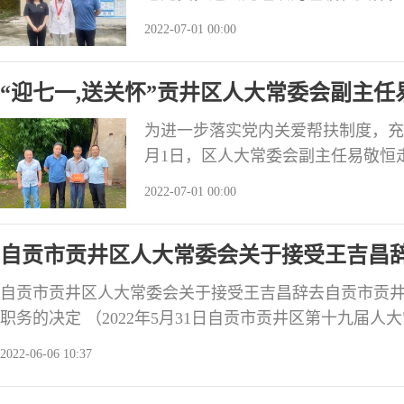
委副主任陈小英、贡井区人大常委会
2022-07-01 00:00
陪同。 在高林村村部，吴兰主任向老
切询问老党员的身体情况和日常生活
“迎七一,送关怀”贡井区人大常委会副主
他健康
为进一步落实党内关爱帮扶制度，充
月1日，区人大常委会副主任易敬恒
镇高林村村部和照石村谢安银家中，
2022-07-01 00:00
身体状况和生活情况，详细了解家庭
谢安银三位困难老党员送上慰问金，
自贡市贡井区人大常委会关于接受王吉昌
感谢他为党
会代表职务的决定
自贡市贡井区人大常委会关于接受王吉昌辞去自贡市贡
职务的决定 （2022年5月31日自贡市贡井区第十九届
市贡井区第十九届人民代表大会代表王吉昌因个人原因，于2
2022-06-06 10:37
会书面提出辞职申请。根据《中华人民共和国全国人民
会选举法》第五十五条的规定，自贡市贡井区第十九届