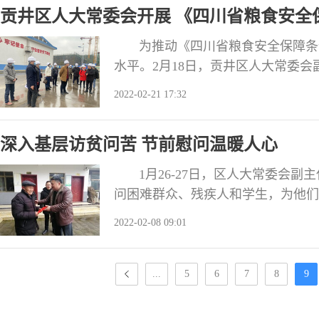
贡井区人大常委会开展 《四川省粮食安全
为推动《四川省粮食安全保障条例
水平。2月18日，贡井区人大常委
《四川省粮食安全保障条例》情况
2022-02-21 17:32
司普润城粮库，实地查看贡井区储粮
粮油储备等情况的工作汇报，之后区
深入基层访贫问苦 节前慰问温暖人心
1月26-27日，区人大常委会副
问困难群众、残疾人和学生，为他们
金和慰问物品。 张长登副主任与
2022-02-08 09:01
况和生活来源，详细了解他们在生产
定生活信心，勇敢面对困难，并叮嘱
...
5
6
7
8
9