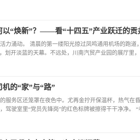
在讲话中代表区委向全区武装战线的同志表示感谢。他指
持以习近平新时代中国特色社会主义思想为指导，坚决
主席决策指示，认真落实省委和省军区党委、市委和军
以“焕新”？——看“十四五”产业跃迁的贡
活力涌动。 清晨的第一缕阳光掠过凤鸣通用机场的跑道
首，划开淡蓝的天幕。不远处，川南汽贸产业园的展厅里
的脸庞；而在果然食品的智能化车间，机械臂正将一份
中升腾着“贡井制造”的温度……这三个看似无关的场景
井区用一条名为“转型”的线紧密串联——从天空到路面，从
机的“家”与“路”
的服务区还笼罩在夜色中。尤再金拧开保温杯，热气在
，驾驶室里“党员先锋岗”的红色标牌被擦得干干净净。 “
边一辆车的司机探出头。 “亮堂点好，路上看着提神。”尤
满载货物的大货车就要驶向重庆。这趟行程，只是他累计2
一串数字。 在贡井区，有53名像尤再金这样的货车司机