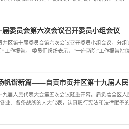
任感和饱满的履职热情，为贡井区高质量发展凝心聚力
们踊跃发言、各抒己见。大家一致认为，政府工作报告全
部署，总结2025年工作实事求是、亮点纷呈，安排202
十届委员会第六次会议召开委员小组会议
市贡井区第十届委员会第六次会议召开委员小组会议，分组
院”工作报告。 委员们纷纷表示，“一府两院”工作报告站
实绩彰显政治担当，又以科学的谋划锚定发展方向，更
，是一份凝聚共识的“成果清单”，也是一幅指引方向的“
实际，围绕城乡融合、基建升级、政务服务优化、
扬帆谱新篇——自贡市贡井区第十九届人民
第十九届人民代表大会第五次会议隆重开幕。肩负着全区人
各业、各条战线的人大代表，认真履行宪法和法律赋予
共绘贡井奋进蓝图。 大会应到代表187人，实到180人
执行主席李伟主持开幕会。开幕会执行主席张洪涛、李平
恒、张长登、吕兰、何定平、罗彬、吴勇、华旭在主席