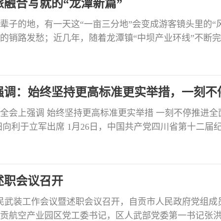
旅融合写就的“龙潭新篇”
辈子的地，有一天这“一亩三分地”会变成游客镜头里的“
果的销路发愁；近几年，随着龙潭镇“中坝产业环线”不断
。周末，城里来的大人小孩跟着她学剪枝、摘果，临走
笑声。张大姐的账本变了：收入栏里，“采摘体验”这一
化的源头，得从田里的“基本功”说起。 从“会种”到“种
强调：始终坚持更高标准更实举措，一刻不
全会上强调 始终坚持更高标准更实举措 一刻不停推进全
田向利于立军出席 1月26日，中国共产党四川省第十二届
在成都举行，省委书记王晓晖出席会议并讲话。他强调
关于党的建设的重要思想、关于党的自我革命的重要思
次全会精神，始终坚持更高标准、更实举措，一刻不停
述职会议召开
年人民武装工作会议暨述职会议召开，自贡市人民政府党组成
贡航空产业园区党工委书记，区人武部党委第一书记张