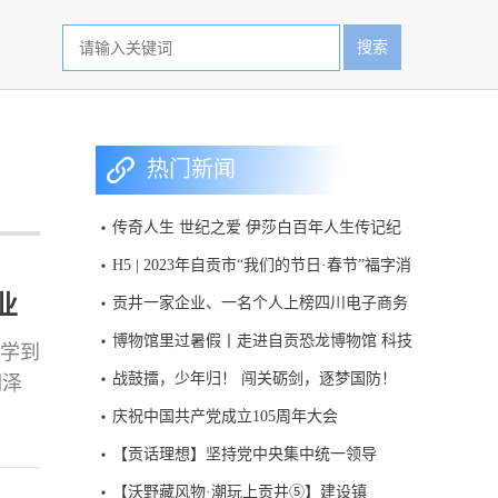
搜索
热门新闻
传奇人生 世纪之爱 伊莎白百年人生传记纪
录片首次呈现
H5 | 2023年自贡市“我们的节日·春节”福字消
消乐活动
业
贡井一家企业、一名个人上榜四川电子商务
百强名单
博物馆里过暑假丨走进自贡恐龙博物馆 科技
上学到
赋能绽放侏罗纪魅力
战鼓擂，少年归！ 闯关砺剑，逐梦国防！
润泽
2026“大兵小将筑国防”四川省青少年国防教
了一
庆祝中国共产党成立105周年大会
育活动，今日开启报名。
均衡
【贡话理想】坚持党中央集中统一领导
距”“
【沃野藏风物·潮玩上贡井⑤】建设镇