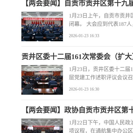
【两会要闻】自贡市贡井区第十九
1月23日上午，自贡市贡
闭幕。 大会应到代表187
员、副市长，贡井区委书记
2026-01-23 16:33
行主席张洪涛出席并讲话。
席李平、胡小林、任军、李
贡井区委十二届161次常委会（扩大
梅在
建工作述职评议会议召开
1月23日，贡井区委十二届
层党建工作述职评议会议召
贡航空产业园区党工委书记
2026-01-23 16:30
任钟嫄，市委党建办相关科
（州）党委书记和省直有关
【两会要闻】政协自贡市贡井区第
委会（
1月22日下午，中国人民
项议程，在通航集中办公区