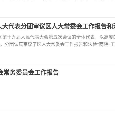
台前排就座。李平主持闭幕会。 自贡市人民政府党组成
贡航空产业园区党工委书记张洪涛，区人大常委会主任
 闭幕会应出席委员190人，实到165人，符合有关规定
人大代表分团审议区人大常委会工作报告和
井区第十九届人民代表大会第五次会议的全体代表，以高度
，分团认真审议了区人大常委会工作报告和法检“两院”
代表们紧密结合全区发展大局与各自工作实际，积极发言
个报告主题鲜明、重点突出、文风朴实，是高举旗帜、
的好报告，充分体现了坚持党的领导、人民当家作主、
会常务委员会工作报告