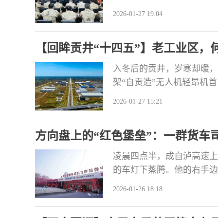
出席会议并讲话。 张洪涛
2026-01-27 19:04
过去一年，全区武装战线坚
党中央、中央军委和习近平
【回眸贡井“十四五”】老工业区，何
党委部
答卷：在天空写诗，于车间筑梦
入冬后的贡井，岁寒却暖，
架“自贡造”无人机轻昂机
源车的光泽映照着顾客期待
2026-01-27 15:21
热米饭精准封装，蒸汽袅袅
“十四五”的五年里，被贡
方向盘上的“红色堡垒”：一群货车司
到餐
凌晨四点半，成自泸高速上
的车灯下蒸腾。他的右手边
尤，这么早又擦牌子？”旁
2026-01-26 18:18
咧嘴一笑。再过半小时，他
万公里安全行驶记录中的又