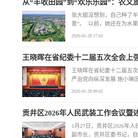
从“丰收田园”到“欢乐乐园”：农文
张大姐没想到，自己种了半
景”。 以前，她还在为水
造，自家果园成了热门一站
2026-01-28 17:02
里塞满果子，也带走了满院
面，数字越来越醒目。 这变
王晓晖在省纪委十二届五次全会上
推进全面从严治党向纵深发展
王晓晖在省纪委十二届五次
严治党向纵深发展 施小琳
检查委员会第五次全体会议
2026-01-28 09:02
深入学习贯彻习近平总书记
全面落实二十届中央纪委五
贡井区2026年人民武装工作会议暨
全面从严
1月27日，贡井区2026
副市长，贡井区委书记，自