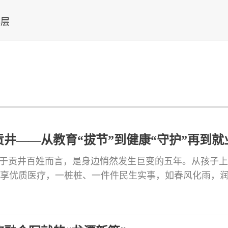
基层
井——从教育“拔节”到健康“守护”再到就
写进百姓生活
对于贡井百姓而言，是身边悄然发生巨变的五年。从孩子
享优质医疗，一桩桩、一件件民生实事，如春风化雨，
心、最直接、最现实的利益问题，用实干与担当，交出
的民生答卷。 教育之变：从“有学上”到“上好学”，优质
，是民生之基，更是千家万户的希望所系。曾经，“城乡差