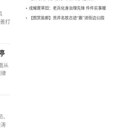
戎耀蓆草田：老兵化身治理先锋 件件实事暖
风
透街坊
【图赏盐都】贡井名胜古迹“搬”进街边公园
完善打
时车
项后
停
面从
纪律
，要
想，
推进
员、
洪涛