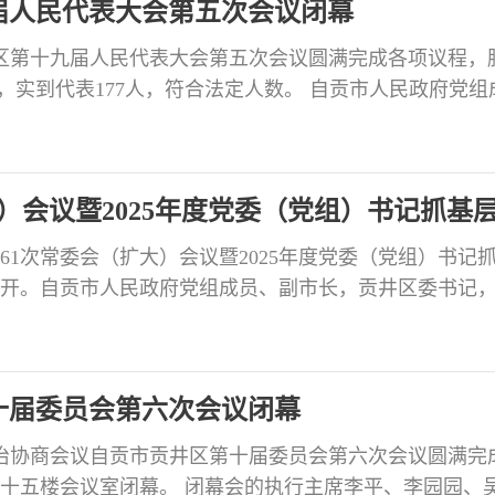
届人民代表大会第五次会议闭幕
井区第十九届人民代表大会第五次会议圆满完成各项议程，
人，实到代表177人，符合法定人数。 自贡市人民政府党组
，自贡航空产业园区党工委书记、大会主席团常务主席
大会主席团常务主席、执行主席李伟主持会议。大会执
恒志、易敬恒、张长登、吕兰、何定平、罗彬、陈鹄、
）会议暨2025年度党委（党组）书记抓基
161次常委会（扩大）会议暨2025年度党委（党组）书记
开。自贡市人民政府党组成员、副市长，贡井区委书记
张洪涛主持会议并讲话。市委组织部副部长、市委党建
室负责同志莅会指导。 会议传达了2025年度四川省各市
党（工）委书记抓基层党建工作述职评议会议精神、市
十届委员会第六次会议闭幕
政治协商会议自贡市贡井区第十届委员会第六次会议圆满完
十五楼会议室闭幕。 闭幕会的执行主席李平、李园园、