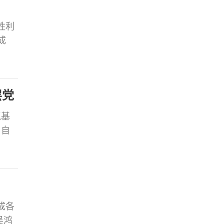
胜利
成
、执
行主
郝轶
层党
抓基
，自
办主
委常
成各
吴鸿