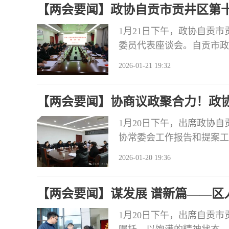
【两会要闻】政协自贡市贡井区第
排就
与界别委员代表座谈会
1月21日下午，政协自贡
委员代表座谈会。自贡市政
工委书记张洪涛出席会议并
2026-01-21 19:32
明等6名界别委员代表聚焦
极建言献策，提出了一批符
【两会要闻】协商议政聚合力！政
系列很务实
作报告
1月20日下午，出席政协
协常委会工作报告和提案工
各个界别的委员们一致认为
2026-01-20 19:36
向，总结过去一年工作全面
措扎实，是一个政治站位高
【两会要闻】谋发展 谱新篇——区
时，委员们普
1月20日下午，出席自贡