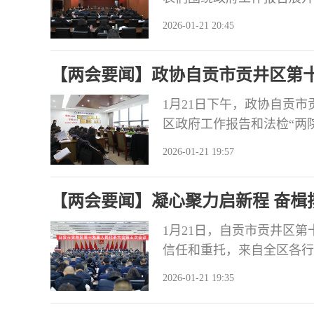
来……他们以高度的政治责
2026-01-21 20:45
献智慧。 审议现场，代表
彻新发展理念，紧扣区委决策
【两会要闻】政协自贡市贡井区第
工作目
1月21日下午，政协自贡
区政府工作报告和法检“两
远、内容翔实，既以扎实的
2026-01-21 19:57
厚的为民情怀传递民生温度
蓝图”。 委员们结合工作
【两会要闻】凝心聚力启新程 奋楫
表大会第五次会议开幕
1月21日，自贡市贡井区
信任和重托，来自全区各行
圣职责，共商贡井发展新篇，
2026-01-21 19:35
合法定人数。 大会开幕会
小林、任军、李恒志、易敬