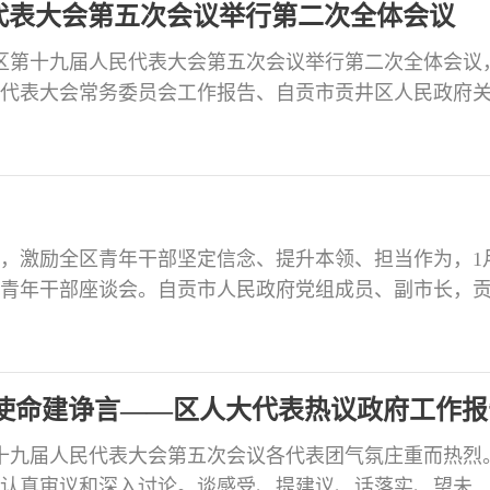
代表大会第五次会议举行第二次全体会议
井区第十九届人民代表大会第五次会议举行第二次全体会议
代表大会常务委员会工作报告、自贡市贡井区人民政府
票决制项目完成情况及2026年民生实事人大代表票决制候
区人大常委会关于《自贡市贡井区人民代表大会议事规
对2025年民生实事人大代表票决制项目完成情况进行满
，激励全区青年干部坚定信念、提升本领、担当作为，1月
6年青年干部座谈会。自贡市人民政府党组成员、副市长，
区党工委书记张洪涛出席会议并讲话。区委常委、组织
，25名青年干部代表结合岗位实际，围绕“立足岗位、扎根
代使命”主题畅谈履职感悟，分享成长体会。 会议强调，
使命建诤言——区人大代表热议政府工作报
第十九届人民代表大会第五次会议各代表团气氛庄重而热烈
认真审议和深入讨论。谈感受、提建议、话落实、望未