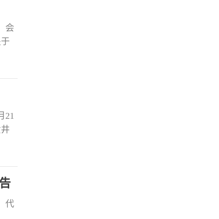
，会
关于
选项
则
意度
21
贡井
部部
一
青年
告
。代