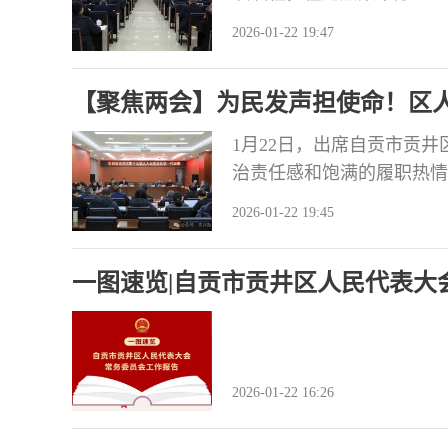
莉、张伟平、赖富贵在主席
2026-01-22 19:47
副市长，贡井区委书记，自
出席闭幕会并在主席台就座。
【聚焦两会】为民发声担使命！区
议
检“两院”工作报告
1月22日，出席自贡市贡
治责任感和饱满的履职热情
告。 审议现场气氛热烈，
2026-01-22 19:45
入交流。大家一致认为，三
大局、彰显法治、情系民生
一图速览|自贡市贡井区人民代表大
治国有
2026-01-22 16:26