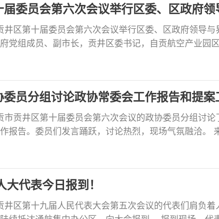
十届委员会第六次会议举行区委、区政府领
市贡井区第十届委员会第六次会议举行区委、区政府领导与
府党组成员、副市长，贡井区委书记，自贡航空产业园
讲话。会议由区政协主席李平主持。 座谈会上，郝虹、
教育、医疗、营商环境等经济社会发展中的热点、难点问
合我区实际的意见和建议。张洪涛指出，各位委员提出
协委员分组讨论政协常委会工作报告和提案
自贡市贡井区第十届委员会第六次会议的政协委员分组讨论
作报告。委员们发言踊跃，讨论热烈，现场气氛融洽。 
，常委会工作报告通篇贯穿了坚定政治方向和务实履职
客观、实事求是，部署新一年任务思路清晰、重点突出
、大局意识强、为民情怀深的好报告。在讨论提案工作
人大代表今日报到！
市贡井区第十九届人民代表大会第五次会议的代表们肩负着