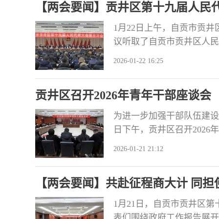
【两会要闻】贡井区第十九届人民
1月22日上午，自贡市贡
议听取了自贡市贡井区人民
2025年民生实事人大代表
2026-01-22 16:25
目情况的报告、自贡市贡井
（修订草案）》的说明，并
贡井区召开2026年青年干部座谈会
测评。
为进一步加强干部队伍建设
日下午，贡井区召开202
区委书记，自贡航空产业园
2026-01-21 21:12
长李恒志主持会议。 会上
线，在高质量发展中勇担时
【两会要闻】共赴征程商大计 同担
干
1月21日，自贡市贡井区
表们围绕政府工作报告展开