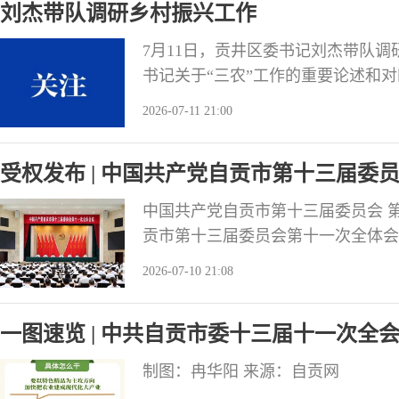
刘杰带队调研乡村振兴工作
研判
7月11日，贡井区委书记刘杰带队
书记关于“三农”工作的重要论述和
决策部署，加快推进农业农村现代化
2026-07-11 21:00
行先后前往桥头镇团结村（西南现代
区）、龙潭镇吴方坝（蓝莓种植基地
受权发布 | 中国共产党自贡市第十三届委
宝镇王家村（
中国共产党自贡市第十三届委员会 第十
贡市第十三届委员会第十一次全体会
届委员会第十一次全体会议，于2026
2026-07-10 21:08
补市委委员8人。市纪委常委、市监
代会代表中部分基层同志、专家学者
一图速览 | 中共自贡市委十三届十一次全
制图：冉华阳 来源：自贡网