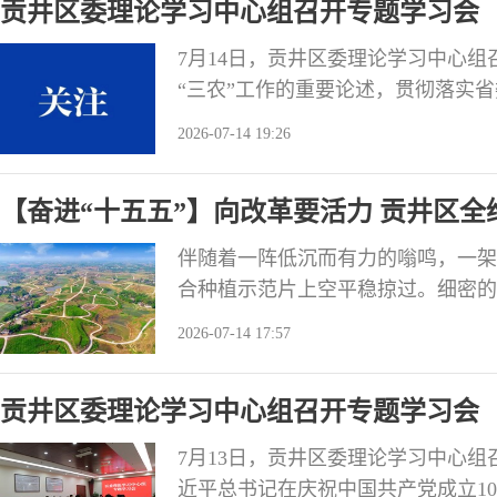
贡井区委理论学习中心组召开专题学习会
陪伴孩子成长，
7月14日，贡井区委理论学习中心
“三农”工作的重要论述，贯彻落实
听第四工作组组长、省委办公厅机关
2026-07-14 19:26
组成员开展了自学。会上，部分成员
言。 会议强调，要提高政治站位，
【奋进“十五五”】向改革要活力 贡井区
记关于“三
伴随着一阵低沉而有力的嗡鸣，一架
合种植示范片上空平稳掠过。细密的
让药液精准附着在叶片背面。不远处
2026-07-14 17:57
这片充满“硬核科技”感的田野上，
现代感的农田背后，真正让贡井区农
贡井区委理论学习中心组召开专题学习会
瘩”，更是藏在
7月13日，贡井区委理论学习中心
近平总书记在庆祝中国共产党成立1