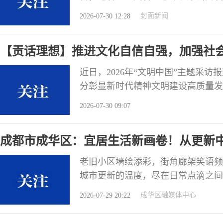
要求融入经济社会发展全局，在全省
封面新闻
2026-07-30 12:28
质量创近20年来最好水平。 “‘十
川省生态环境厅副厅长刘华太表示，“
【贡话理想】推进文化自信自强，加强社
近日，2026年“文明中国”主题采
分彰显新时代精神文明建设高质量发
次强调要推进文化自信自强，加强社
2026-07-30 09:07
素养和社会文明程度提供了重要遵循
要论述，与您一同学习领会。 中国
成都市成华区：宜居生活新画卷！从更新
自信心，
老旧小区墙绘添彩，街角廊架笑语频
城市更新的温度，尽在日常点滴之间。 
底是为了人。 作为老牌工业城区，
成华区融媒体中心
2026-07-29 20:22
置。近年来，成华聚焦补齐功能短板
+城市更新”并轨运行机制，以清单