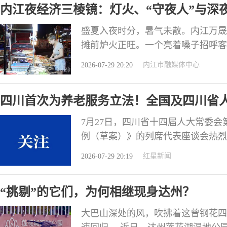
内江夜经济三棱镜：灯火、“守夜人”与深
舞台，全场
盛夏入夜时分，暑气未散。内江万晟
摊前炉火正旺。一个亮着嗓子招呼客
岁的闺蜜，一个爽利热情，一个沉默
内江市融媒体中心
2026-07-29 20:20
架，撑起了她们在内江的营生。 张
年来，内江市委、市政府积极推动夜间
​四川首次为养老服务立法！全国及四川省
社
7月27日，四川省十四届人大常委
例（草案）》的列席代表座谈会热烈
志齐聚一堂，把基层调研中听到的“
红星新闻
2026-07-29 20:19
法机关面前。 作为西部人口大省，四
25.85%，规模位居全国第三，预计2
“挑剔”的它们，为何相继现身达州？
大巴山深处的风，吹拂着这曾钢花四