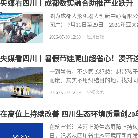
央媒看四川丨成都数实融合助推产业跃升
图为成都人形机器人创新中心有限公
图片） 7月16日至29日，2026
举行。成都以此为新起点，进一步深
经济日报
2026-07-30 12:30
业升级新引擎。 数字文创是成都数
票房已突破10亿元，该片从创意开
央媒看四川丨暑假带娃爬山超省心！凑齐这
一到暑假，不少家长犯愁：想带孩子
而废。其实不用纠结目的地，找对同
课，四类“搭子”缺一不可！ 定盘星
央视文艺
2026-07-30 12:29
可少的“定心人”，不用体力顶尖，
诗舒缓情绪，不会一味催促赶路。 
在高位上持续改善 四川生态环境质量创20
子
在筑牢长江黄河上游生态屏障上持续
日，记者从四川省生态环境厅新闻发