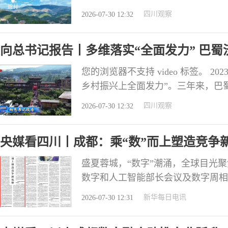
个村落在今年5月成功获评联合国粮
四川观察
2026-07-30 12:32
崎岖、产业贫瘠的深山穷村，到种养
兴旺；从人居破败、配套薄弱，到易
向总书记报告丨多维落实“全面发力” 巴蜀
您的浏览器不支持 video 标签。 
乡村振兴上全面发力”。三年来，巴
标，在产业发展、乡村建设、乡村治
四川观察
2026-07-30 12:32
现代化。 走进盛夏里的绵阳北川石
身影。民俗体验、非遗研学等7类旅
央媒看四川丨成都：乘“数”而上塑造竞争
盛夏蓉城，“数字”潮涌，全球目光聚焦
数字和人工智能部长会议及数字周相
的政府代表、国际组织、跨国企业和
新华每日电讯
2026-07-30 12:31
沿议题深度对话、共谋协作。 作为
之一，此次数字周系列活动落地成都