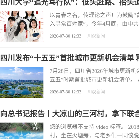
四川大学“追光笃行队”：低头赶路、抬头
以青春之名，传理论之声！为鼓励“
入寻常百姓家”，今年4月底，由中
川日报社联合组织的“青年思享者—
川观新闻
2026-07-30 12:33
播、专业评审（评审维度包括“理论
力”），有15件作品脱颖而出。 
四川发布“十五五”首批城市更新机会清单
大学“
7月28日，四川省2026年城市更
五五”时期首批城市更新机会清单。 从
元，覆盖老旧小区改造、基础设施升
川观新闻
2026-07-30 12:33
个时期四川城市更新工作明确了方向
后，四川在“十五五”期间，如何推
向总书记报告丨大凉山的三河村，拿下联
您的浏览器不支持 video 标签。 
村，坐在火塘旁，与老乡们一同谈脱