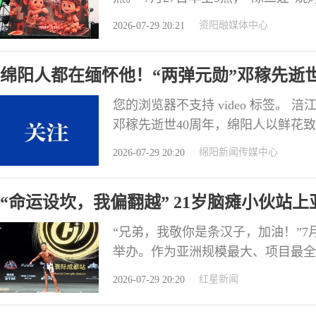
24日晚，乐至县第十四届“群英荟
资阳融媒体中心
2026-07-29 20:21
届不同的是，今年炭火之上多了一层
核”“椒滴滴”发布。从旧石器时代
绵阳人都在缅怀他！“两弹元勋”邓稼先逝世
您的浏览器不支持 video 标签。
邓稼先逝世40周年，绵阳人以鲜花
绵阳新闻传媒中心
2026-07-29 20:20
“命运设坎，我偏翻越” 21岁脑瘫小伙站
“兄弟，我敬你是条汉子，加油！”7
举办。作为亚洲规模最大、项目最全
段现场视频刷屏网络：一位身涂比赛
红星新闻
2026-07-29 20:20
依次完成前展、侧展、背展等全套规
但每一次定点、每一次肌肉收紧，都