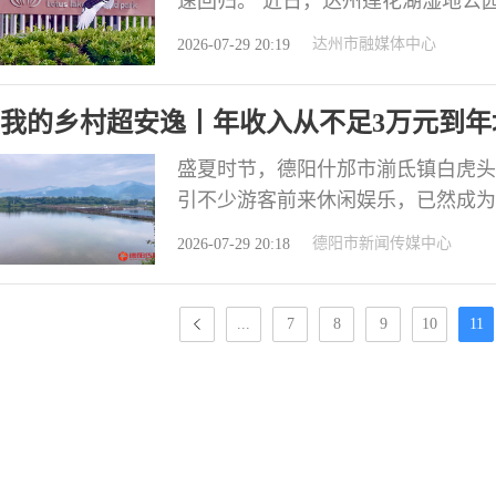
速回归。 近日，达州莲花湖湿地公
龙桥水域，它舒展羽翼，在湖中推出
达州市融媒体中心
2026-07-29 20:19
坪塘里，有着“水中大熊猫”之称的
极度挑剔的桃花水母，这两类对环境
我的乡村超安逸丨年收入从不足3万元到年
地达州
盛夏时节，德阳什邡市湔氐镇白虎头
引不少游客前来休闲娱乐，已然成为周
年的小型水库，曾因历史原因失管多
德阳市新闻传媒中心
2026-07-29 20:18
库底淤泥堆积，是一块无人看好的“
破口，创新运营模式、同步修复生态
...
7
8
9
10
11