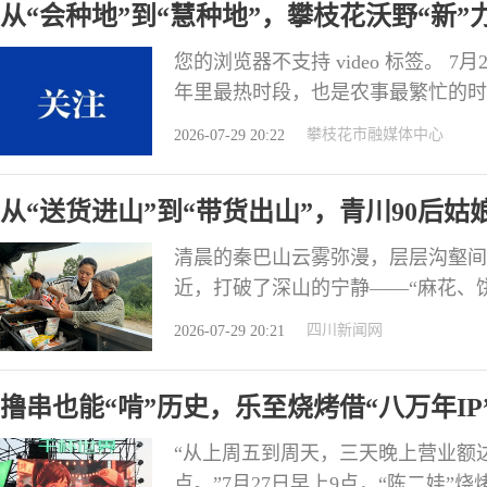
从“会种地”到“慧种地”，攀枝花沃野“新”
您的浏览器不支持 video 标签。
年里最热时段，也是农事最繁忙的时
控着无人机，在自家35亩芒果园开
攀枝花市融媒体中心
2026-07-29 20:22
“放在以前，这样的日头，人进地里
个人两天干的活路整完，产量还高出
从“送货进山”到“带货出山”，青川90后
清晨的秦巴山云雾弥漫，层层沟壑间
近，打破了深山的宁静——“麻花、饼
2025年，她放弃外地稳定务工收入
四川新闻网
2026-07-29 20:21
迢迢，小货车扛起深山便民心愿 王
在山间，从镇上到最远的村子，几十
撸串也能“啃”历史，乐至烧烤借“八万年IP
“从上周五到周天，三天晚上营业额
点。”7月27日早上9点，“陈二娃”