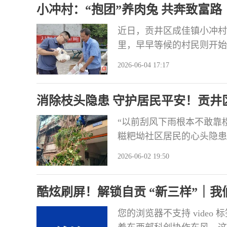
小冲村：“抱团”养肉兔 共奔致富路
近日，贡井区成佳镇小冲村
里，早早等候的村民则开始
项目正式启动，首批10户
2026-06-04 17:17
是期待。 为进一步壮大村
准化种兔养殖场，并引进自
消除枝头隐患 守护居民平安！贡井
“以前刮风下雨根本不敢靠
糍粑坳社区居民的心头隐患
清理过后，巷道变得通透敞
2026-06-02 19:50
难题得到解决。 胜利巷大
长。繁茂枝桠紧贴居民窗户
酷炫刷屏！解锁自贡 “新三样”｜我
都会有坠落伤
您的浏览器不支持 vide