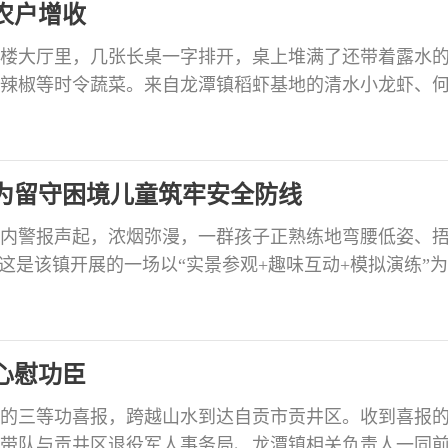
农户增收
楼大厅里，几张长桌一字排开，桌上堆满了还带着露水
辣椒等时令蔬菜。来自龙潭镇稻虾基地的清水小龙虾、
等特色产品也在现场悉数亮相。 “这是早上刚从地里摘的
潭镇工作人员一边递上试吃的小番茄，一边热情介绍。这
担当 生态食材护安康”主题活动的现场，也是“川龙潭生鲜
为留守困境儿童筑牢安全防线
内警报声起，浓烟弥漫，一群孩子正熟练地弯腰低姿、
。这是该镇开展的一场以“实景参观+趣味互动+模拟演练”
辖区内30名留守及困境儿童在沉浸式体验中，实实在在
 当天，孩子们首先走进龙潭镇专职消防站。面对庞大的红
，消防员用通俗易懂的语言揭开了它们的神秘面纱。“这
心慰功臣
的三等功喜报，跨越山水到达自贡市贡井区。收到喜报
带队与贡井区退役军人事务局、龙潭镇相关负责人一同