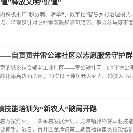
值”释放文明“价值”
内积极推广“积分制、清单制+数字化”智慧乡村治理模式
点，特别是针对农村地区陈规陋习顽固、群众参与度不
推进移风易俗的有效路径。作为这一模式的生动实践，
抓手，聚焦破除大操大办、铺张浪费、封建迷信等陈规
“干部群众一起干”，让小小的“分值”释放出满满的文明“
园——自贡贡井雷公滩社区以志愿服务守护群
型的城乡结合部老工业社区——雷公滩社区。0.7平方公
龄化率高达43.73%，70岁以上独居老人94人、残疾人16
年多、特殊群体多、服务需求多元”突出特点。面对深度老
建为引领，创新打造“三侠”“雷小善”“一支健康匣”等特
党建引领、专业支撑、志愿参与”的
潭镇技能培训为“新农人”破局开路
着万家灯火，一头系着发展大局，龙潭镇始终将职业技
要抓手。近日，贡井区龙潭镇第二期直播销售员技能培