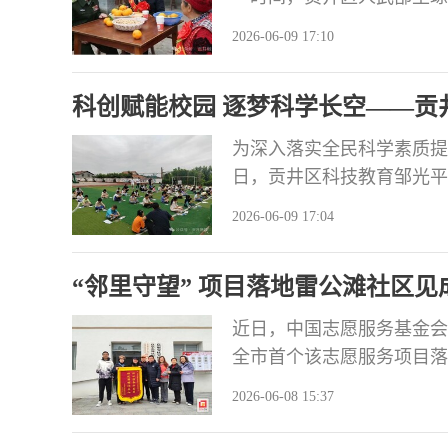
龙潭镇菜子村，将这份铭刻
2026-06-09 17:10
报送到现役军人余向宁家中
示热烈祝贺与崇高敬意。“
科创赋能校园 逐梦科学长空——贡
个人荣誉，更是你
活动
为深入落实全民科学素质提
日，贡井区科技教育邹光平
送教下乡活动。 活动现场
2026-06-09 17:04
应奇妙原理。老师们通过演
入浅出讲解静电与能量转化
“邻里守望” 项目落地雷公滩社区见
强科学奥
近日，中国志愿服务基金会
全市首个该志愿服务项目落
伍，扎根老龄化突出、特殊
2026-06-08 15:37
2553人次暖心帮扶，把抽
是典型的城乡接合部老旧工业