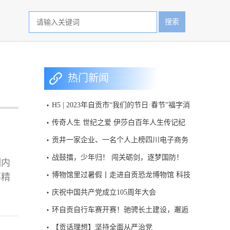
搜索
热门新闻
H5 | 2023年自贡市“我们的节日·春节”福字消
消乐活动
传奇人生 世纪之爱 伊莎白百年人生传记纪
录片首次呈现
贡井一家企业、一名个人上榜四川电子商务
百强名单
战鼓擂，少年归！ 闯关砺剑，逐梦国防！
棚内
2026“大兵小将筑国防”四川省青少年国防教
博物馆里过暑假丨走进自贡恐龙博物馆 科技
落精
育活动，今日开启报名。
赋能绽放侏罗纪魅力
笑
庆祝中国共产党成立105周年大会
，被
环自贡自行车赛开赛！驰骋长土建设，邂逅
击
贡井山水烟火~
【贡话理想】坚持全面从严治党