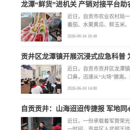
龙潭“鲜货”进机关 产销对接平台助
“家门口”。
近日，自贡市农业农村局一
番茄、水果黄瓜、鲜玉米、
泡菜、袁氏月饼、将军茶叶
2026-06-16 18:48
家尝尝。”在午休时间，龙
潭好物进机关 惠农聚力共
贡井区龙潭镇开展沉浸式应急科普 
近日，自贡市贡井区龙潭镇
口鼻，迅速从“火场”撤离
的应急安全科普实践活动，
2026-06-10 14:00
握了一门门“保命技能”。
防车和琳琅满目的救援装备
自贡贡井：山海迢迢传捷报 军地同
近日，一份承载着军营荣光
一时间，贡井区人武部王琼