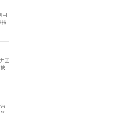
进村
扶持
上满
的标
贡井区
蔓被
民生
意生
随时
今乘