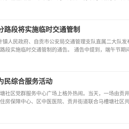
客穿梭于茂密的果林间，采摘、搬运、装车……果园内
场主打的五月脆李、蜂糖李长势喜人，凭借着脆嫩无渣、汁
消费者和客商的一致好评。下个月，葡萄也将陆续成熟
分路段将实施临时交通管制
艾叶镇人民政府、自贡市公安局交通管理支队直属二大队发
路段实施临时交通管制的通告。 通告中提到，端午节期
传承季——第四届自贡市贡井区艾叶古镇文化旅游系列
国道路交通安全法》第三十九条规定，经报区政府同意
午节）9:00至11:00，对贡草路（长征机床厂至晶众鑫超市路
为民综合服务活动
塘社区党群服务中心广场上格外热闹。当天，一场由贡
住房保障中心、区中医医院、贡井街道联合马槽塘社区
这里举行，吸引了辖区商户和不少居民前来参加。 活动
，还专门设置了便民服务区。在义诊台前，贡井区中医
压、血糖，并提供健康咨询，将专业的医疗服务送到了