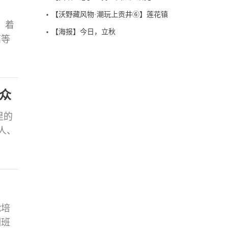
【沃野藏风物·潮玩上贡井⑥】莲花镇
，着
【海报】今日，立秋
高等
贡井
陋
价
众
里的
4人、
龄化与
色志
能培
训班