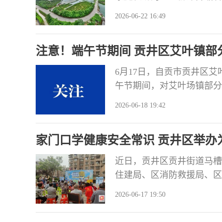
笑意比果子还甜。此时，游
2026-06-22 16:49
丰收景象。 “今年我们农
盈、酸甜适度，收获了广大
注意！端午节期间 贡井区艾叶镇部
阳光玫瑰、
6月17日，自贡市贡井区
午节期间，对艾叶场镇部分
因艾叶场镇举行《井盐文化
2026-06-18 19:42
动》。根据《中华人民共和
定于2026年6月19日（端
家门口学健康安全常识 贡井区举办
近日，贡井区贡井街道马槽
住建局、区消防救援局、区
开展的为民综合服务活动在
2026-06-17 19:50
丰富，不仅有消防安全培训
的医生们为居民免费测量血