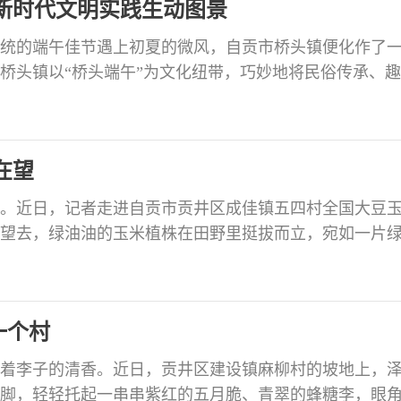
新时代文明实践生动图景
统的端午佳节遇上初夏的微风，自贡市桥头镇便化作了
桥头镇以“桥头端午”为文化纽带，巧妙地将民俗传承、
社区的游园盛会到村落的围炉包粽，一场场接地气、聚
睡的乡愁记忆，更让浓浓的端午情在乡野间生根发芽，
长卷。 “好耍！在那儿叠杯子、拍乒乓球、吹气球，端午
在望
。近日，记者走进自贡市贡井区成佳镇五四村全国大豆
望去，绿油油的玉米植株在田野里挺拔而立，宛如一片
绿欲滴，一根根玉米棒子粗壮饱满，在层层叠叠的绿叶
细雨，村党支部书记黄永高依然照例来到田间察看玉米长
了托沉甸甸的玉米棒子，脸上堆满了笑容：“老百姓都欢
一个村
着李子的清香。近日，贡井区建设镇麻柳村的坡地上，
脚，轻轻托起一串串紫红的五月脆、青翠的蜂糖李，眼