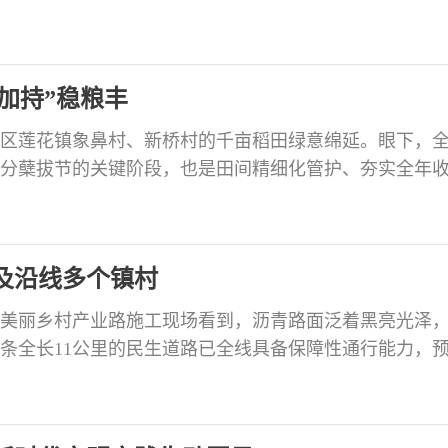
通过考核并取得职业技能等级证书，为本土电商人才队伍
点群体“学得会” 本期培训班由贡井区商务局、区就业局主
工学校承办，精准锁定农村转移就业劳动力、残疾人等
加持”稳粮丰
区莲花镇象鼻村、新桥村的千亩稻田绿意绵延。眼下，
分蘖拔节的关键阶段，也是田间精细化管护、夯实全年
做好了充分准备，又如何应对危害农作物的“不速之客”
 设为缩略图 近日，在象鼻村一组稻田，镇乡村振兴综合
间，仔细查看受害稻株，向周边农户细致讲解病虫害识
及沿线多个镇村
美丽乡村产业路施工现场看到，沥青路面泛着黑亮光泽
条全长11公里的民生道路已全线具备保障性通行能力，
 “路基土石方和水稳层早就全部完成了，沥青下面层施工
桥已顺利完工，附属设施工程完成85%。”贡井区交通运输
25年7月开工以来，沿线镇村与参建单位合力攻坚，全线施