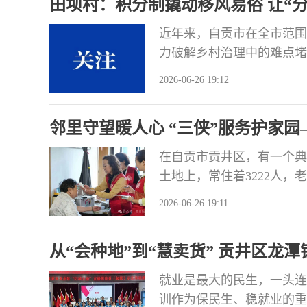
田坝村：积分制撬动移风易俗 让“分
后，他
近年来，自贡市在全市范围
力破解乡村治理中的难点堵
问题，探索出一条以积分制
2026-06-26 19:12
区五宝镇田坝村以积分制为
习，从“干部干、群众看”到
邻里守望暖人心 “三侠”服务护家
值”。 田
幸福生活
在自贡市贡井区，有一个典
土地上，常住着3222人，老
未成年人98人，呈现“老
2026-06-26 19:11
服务转型双重挑战，社区以党
愿服务品牌，探索出一条“
从“会种地”到“慧卖货” 贡井区龙
就业是最大的民生，一头连
训作为保民生、稳就业的重