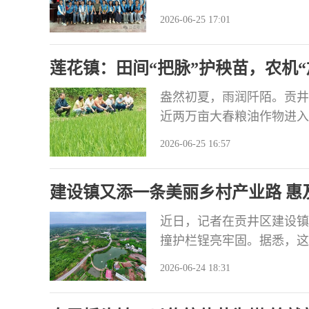
顺利结业，32名学员全员
2026-06-25 17:01
生力军。 精准施策，让重
龙潭镇人民政府联合荣县技
莲花镇：田间“把脉”护秧苗，农机“
群体，全程
盎然初夏，雨润阡陌。贡井
近两万亩大春粮油作物进入
的重要时期。该镇上下是否
2026-06-25 16:57
带着这些疑问进行了蹲点。
中心农技人员蒋旭东俯身田
建设镇又添一条美丽乡村产业路 惠
法与
近日，记者在贡井区建设镇
撞护栏锃亮牢固。据悉，这
今年9月底正式竣工通车。
2026-06-24 18:31
到了90%，关键节点东风
关负责人介绍，项目自20