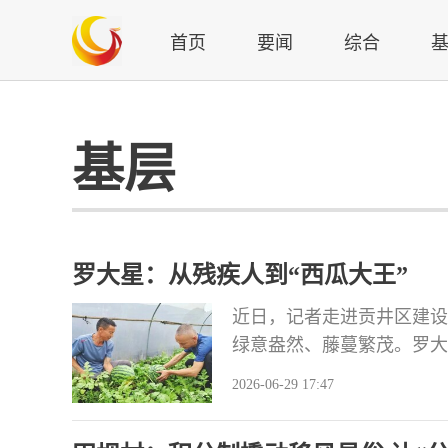
首页
要闻
综合
基层
罗大星：从残疾人到“西瓜大王”
近日，记者走进贡井区建设
绿意盎然、藤蔓繁茂。罗大
准——敲打瓜皮辨熟度，手
2026-06-29 17:47
容。 罗大星的日子曾经过
鉴定为三级残疾。失去了劳