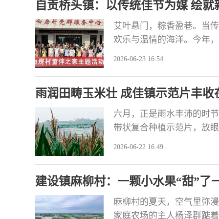
自贡桥头镇：以传统佳节为媒 绘就
艾叶悬门，粽香盈巷。当传
欢乐与温情的海洋。今年，
动与民生关怀融为一体。从
2026-06-23 16:54
的节庆活动，不仅唤醒了沉
出一幅生动鲜活的基层文化
雨润田畴玉米壮 成佳镇示范片丰收
得
六月，正是雨水丰沛的时节
带状复合种植示范片，放眼
的海洋。雨水洗过的叶片翠
2026-06-22 16:49
外醒目。 尽管天空还飘着
他走到一株玉米前，伸手托
建设镇麻柳村：一颗小水果“甜”了
很！今年这
麻柳村的夏天，空气里弥漫
家庭农场的主人杨泽群踮着