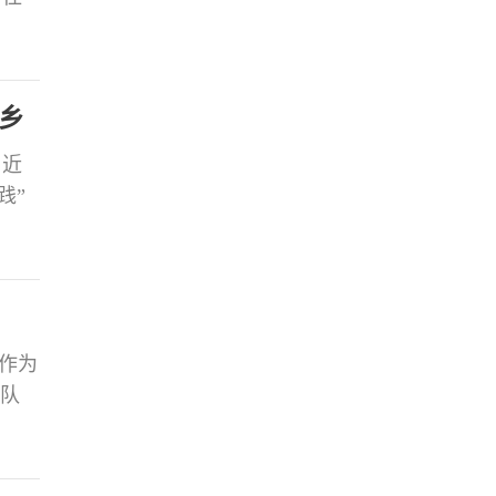
功喜
们表
志的
乡
，近
践”
碱反
，深
体压
作为
愿队
务、
社区