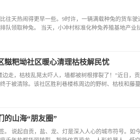
比往天热闹得更早一些。9时许，一辆满载种兔的货车驶
排队领取种兔。 当天，小冲村标准化种兔养殖基地产业
具备养殖条件与意愿的合作农户喜提免费的优质种兔，脸
集体经济，去年小冲村积极向上争取资金，修建占地4.7亩
贡恒峰饲料有限公司，积极探索“支部引领+业主经营+农
区糍粑坳社区暖心清理枯枝解民忧
楼边走，枯枝乱晃太吓人，墙都被树根撑裂了！”近日，
终于被清除。该社区胜利巷楼栋周边的野树、枯枝和藤
亮，居民出行再也不用提心吊胆，一桩困扰居民许久的
多为老旧楼栋，楼旁几棵野生树木由于长期无人管护，肆
，野生树木枯枝不仅遮采光、挡视线，每逢风雨天气，
们的山海“朋友圈”
o 标签。 说起自贡，盐、龙、灯是深入人心的城市符号。如