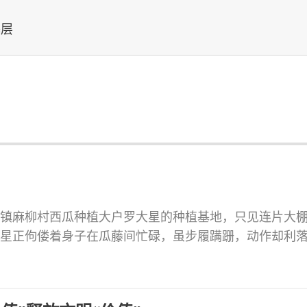
基层
镇麻柳村西瓜种植大户罗大星的种植基地，只见连片大
星正佝偻着身子在瓜藤间忙碌，虽步履蹒跚，动作却利
腕一拧摘下果实，转身递向客商时，脸上总带着憨厚的
得挺苦。20多年前，在外务工的一次意外，让他右腿受伤
动力，娃娃又小，一家人的生活举步维艰。 遭遇沉重打