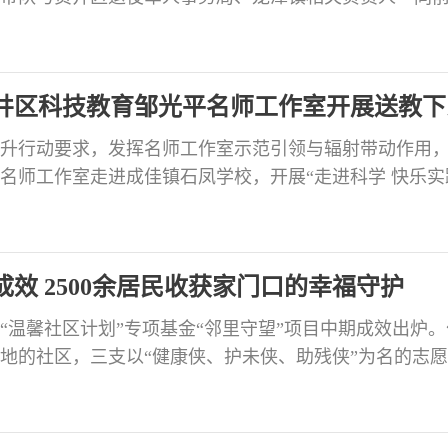
着军人的忠诚与奉献，也满载着家乡的期盼与尊崇的立
。 慰问组一行将立功喜报、慰问金送到军属手中，向他
军人立功，离不开家人的理解和支持。这不仅是余向宁同
井区科技教育邹光平名师工作室开展送教下
升行动要求，发挥名师工作室示范引领与辐射带动作用
名师工作室走进成佳镇石凤学校，开展“走进科学 快乐实
，开展了小苏打与白醋吹气球实验，引导学生直观感受酸
示摩擦起电、电荷排斥、瓶体动力模拟火箭发射等实验
知识。随后开展的伯努利原理吹乒乓球实验，揭秘了流
成效 2500余居民收获家门口的幸福守护
“温馨社区计划”专项基金“邻里守望”项目中期成效出炉。
地的社区，三支以“健康侠、护未侠、助残侠”为名的志
群体集中的老工业社区——雷公滩社区，用38场精准服
象的“邻里守望”做成了居民触手可及的幸福日常。 雷公滩
社区，老龄化率达43.73%，70岁以上独居老